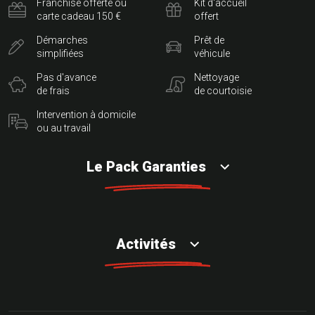
Franchise offerte ou
Kit d'accueil
carte cadeau 150 €
offert
Démarches
Prêt de
simplifiées
véhicule
Pas d'avance
Nettoyage
de frais
de courtoisie
Intervention à domicile
ou au travail
Le Pack Garanties
Activités