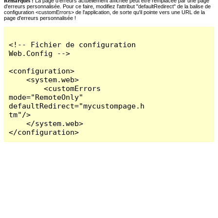
Remarques :
La page d'erreurs actuellement affichée peut être remplacée par une page
d'erreurs personnalisée. Pour ce faire, modifiez l'attribut "defaultRedirect" de la balise de
configuration <customErrors> de l'application, de sorte qu'il pointe vers une URL de la
page d'erreurs personnalisée !
<!-- Fichier de configuration 
Web.Config -->

<configuration>

    <system.web>

        <customErrors 
mode="RemoteOnly" 
defaultRedirect="mycustompage.h
tm"/>

    </system.web>

</configuration>