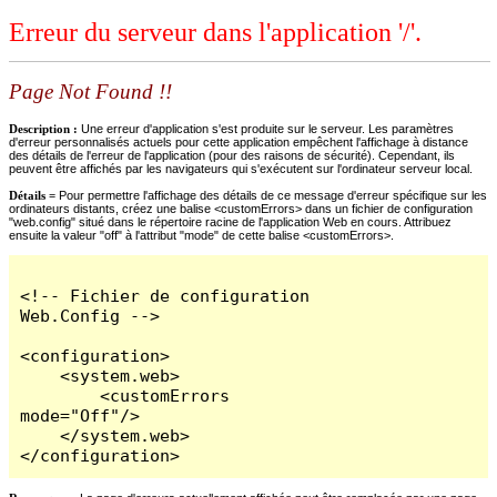
Erreur du serveur dans l'application '/'.
Page Not Found !!
Description :
Une erreur d'application s'est produite sur le serveur. Les paramètres
d'erreur personnalisés actuels pour cette application empêchent l'affichage à distance
des détails de l'erreur de l'application (pour des raisons de sécurité). Cependant, ils
peuvent être affichés par les navigateurs qui s'exécutent sur l'ordinateur serveur local.
Détails =
Pour permettre l'affichage des détails de ce message d'erreur spécifique sur les
ordinateurs distants, créez une balise <customErrors> dans un fichier de configuration
"web.config" situé dans le répertoire racine de l'application Web en cours. Attribuez
ensuite la valeur "off" à l'attribut "mode" de cette balise <customErrors>.
<!-- Fichier de configuration 
Web.Config -->

<configuration>

    <system.web>

        <customErrors 
mode="Off"/>

    </system.web>

</configuration>